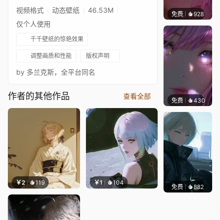
视频格式
动态壁纸
46.53M
免费
928
辰东壁
仅个人使用
千千壁纸的惊艳效果
调整画质和性能
版权声明
by 多兰克斯，全平台同名
作者的其他作品
查看全部
免费
430
辰东壁
￥2
119
￥1
104
免费
882
辰东壁