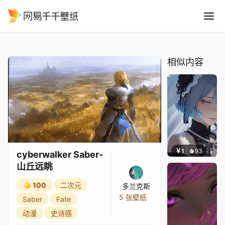
cyberwalker Saber-山丘远
精选
cyberwalker Saber-山丘远眺
相似内容
￥1
93
辰东壁
cyberwalker Saber-
山丘远眺
100
二次元
多兰克斯
5 张壁纸
Saber
Fate
动漫
史诗感