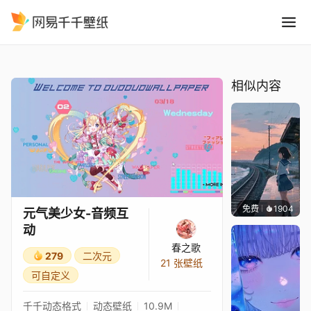
元气美少女-音频互动
精选
元气美少女-音频互动
相似内容
免费
1904
辰东
元气美少女-音频互
动
春之歌
279
二次元
21 张壁纸
可自定义
千千动态格式
动态壁纸
10.9M