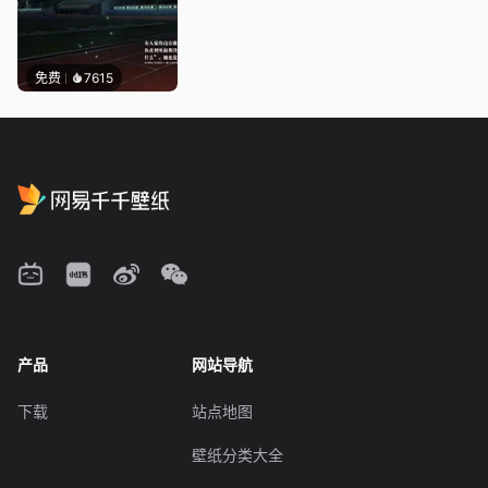
免费
7615
产品
网站导航
下载
站点地图
壁纸分类大全