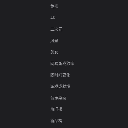
免费
4K
二次元
风景
美女
网易游戏独家
随时间变化
游戏成就墙
音乐桌面
热门榜
新品榜