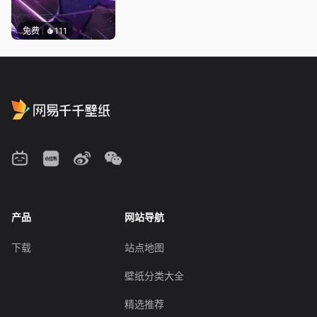
免费
111
产品
网站导航
下载
站点地图
壁纸分类大全
精选推荐