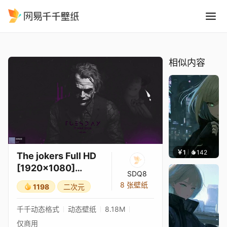
The jokers Full HD 1920x
精选
The jokers Full HD [1920x1080] Animated Wallpaper/小丑 全高清 [1920×1080] 动态壁纸
相似内容
￥1
142
辰东壁
The jokers Full HD
[1920x1080]
SDQ8
Animated
8 张壁纸
1198
二次元
Wallpaper/小丑 全高
清 [1920×1080] 动
千千动态格式
动态壁纸
8.18M
态壁纸
仅商用