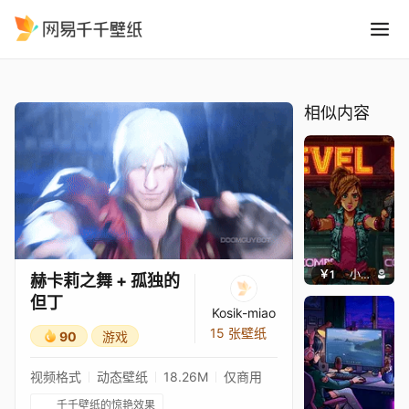
赫卡莉之舞 + 孤独的但丁
精选
赫卡莉之舞 + 孤独的但丁
相似内容
￥1
小鹿子
赫卡莉之舞 + 孤独的
但丁
Kosik-miao
15 张壁纸
90
游戏
视频格式
动态壁纸
18.26M
仅商用
千千壁纸的惊艳效果