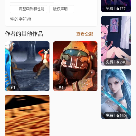
免费
177
𝑬𝒗𝒆𝑾𝒊𝒏
调整画质和性能
版权声明
空的字符串
作者的其他作品
查看全部
免费
240
好看壁
￥1
￥1
免费
160
好看壁