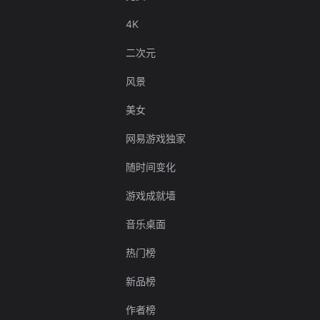
4K
二次元
风景
美女
网易游戏独家
随时间变化
游戏成就墙
音乐桌面
热门榜
新品榜
作者榜