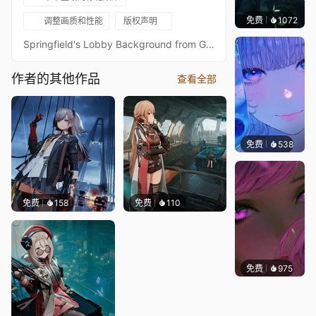
免费
1072
辰东
调整画质和性能
版权声明
Springfield's Lobby Background from Girls' Frontline 2: EXILIUM looped./《少女前线 2：追放》中斯普林菲尔德的大厅背景循环动画。
作者的其他作品
查看全部
免费
538
辰东壁
免费
158
免费
110
免费
975
辰东壁