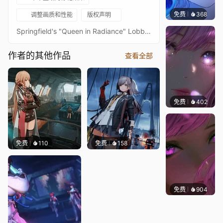
2：追放》- 斯普林
菲尔德 “光辉女王”
免费
368
辰东壁
调整画质和性能
版权声明
大厅循环动画
Springfield's "Queen in Radiance" Lobby Background from Girls' Frontline 2: EXILIUM looped./《少女前线 2：追放》中斯普林菲尔德的 “光辉女王” 大厅背景循环动画。
作者的其他作品
查看全部
免费
402
辰东壁
免费
110
免费
158
免费
904
辰东壁