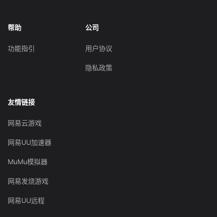
帮助
公司
功能指引
用户协议
隐私政策
友情链接
网易云游戏
网易UU加速器
MuMu模拟器
网易发烧游戏
网易UU远程