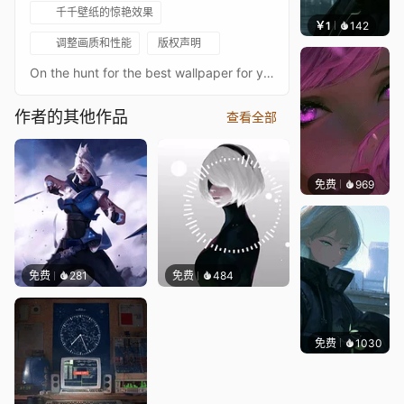
千千壁纸的惊艳效果
￥1
142
辰东壁
调整画质和性能
版权声明
On the hunt for the best wallpaper for your setup, that'll truly level up your space? You've come to the right place, you'll find wonderful wallpaper that I made to fit your style, so go ahead and download it right now!Also can't forget to follow me hereâ€‹â€‹â€‹â€‹â€‹â€‹â€‹ for upcoming wallpapers. ARTWORK:Artist: èŠ±é“­â€‹â€‹â€‹â€‹â€‹â€‹â€‹â€‹â€‹â€‹[www.pixiv.net]Artwork Source: https://www.pixiv.net/en/artworks/105182833MUSIC:â™« Past Lives - Sapientdreamâ™« https://youtu.be/i2c1Q9HPanQANIMATION CREDIT:Animation by Blvk_Knxght TAGS: train, relaxing, farewell, leaving, warm, sad, yellow, station, fall, winter season, dreaming, past livesâª¢ DISCLAIMER âª¡This animation contains artwork created by others. I have made every effort to properly credit the original creators and/or to obtain permission for its use. If you believe that your work has been used without proper credit or permission, please contact me and I'll promptly correct the attribution or remove the material. I appreciate the support of the creative community and respect the rights of all artists./正在为你的设备寻找最棒的壁纸，一款能真正提升你空间格调的壁纸吗？你来对地方了，你会找到我制作的精美壁纸，它们能契合你的风格，所以赶紧现在就下载吧！ 另外，别忘了在这里关注我，以便获取即将推出的壁纸。 ** artwork（艺术作品）：** 艺术家：花梨 作品来源：https://www.pixiv.net/en/artworks/105182833 音乐： ♫《Past Lives》- Sapientdream ♫ https://youtu.be/i2c1Q9HPanQ 动画制作 credit（致谢）： 动画由 Blvk_Knxght 制作 标签： 火车、放松、告别、离开、温暖、悲伤、黄色、车站、秋天、冬季、梦境、前世 声明： 本动画包含他人创作的艺术作品。我已尽力对原创作者进行适当署名和 / 或获得使用许可。如果你认为你的作品未被适当署名或未经许可被使用，请与我联系，我将立即更正署名或移除相关内容。我感谢创意社区的支持，并尊重所有艺术家的权利。
作者的其他作品
查看全部
免费
969
辰东壁
免费
281
免费
484
免费
1030
辰东