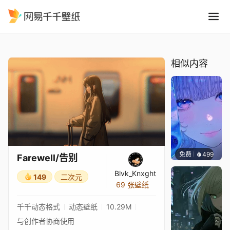
Farewell/告别
精选
Farewell/告别
相似内容
免费
499
辰东壁
Farewell/告别
Blvk_Knxght
149
二次元
69 张壁纸
千千动态格式
动态壁纸
10.29M
与创作者协商使用