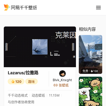
Lazarus/拉撒路
精选
Lazarus/拉撒路
相似内容
免费
198
Syxap
Lazarus/拉撒路
Blvk_Knxght
120
趣味
69 张壁纸
千千动态格式
动态壁纸
11.15M
与创作者协商使用