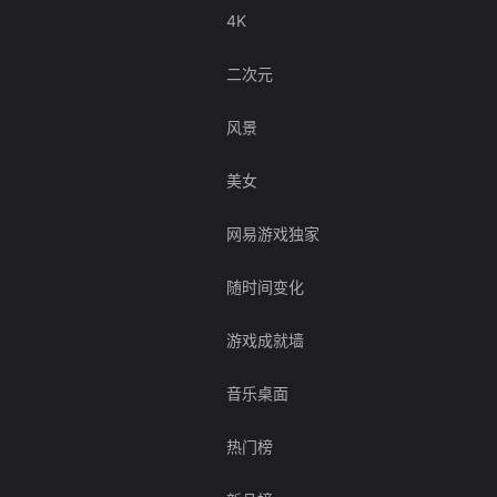
4K
二次元
风景
美女
网易游戏独家
随时间变化
游戏成就墙
音乐桌面
热门榜