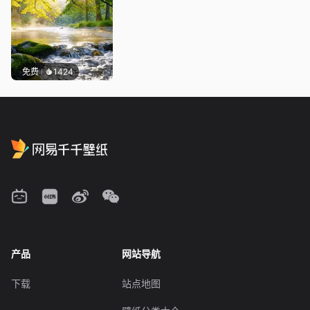
免费
1424
产品
网站导航
下载
站点地图