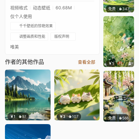
视频格式
动态壁纸
60.68M
免费
347
豆子酱e
仅个人使用
千千壁纸的惊艳效果
调整画质和性能
版权声明
唯美
作者的其他作品
查看全部
￥1
叮叮当当
￥1
97
￥3
107
免费
566
渔小小