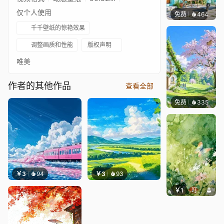
仅个人使用
免费
464
豆子酱e
千千壁纸的惊艳效果
调整画质和性能
版权声明
唯美
作者的其他作品
查看全部
免费
335
豆子酱e
￥3
94
￥3
93
￥1
叮叮当当