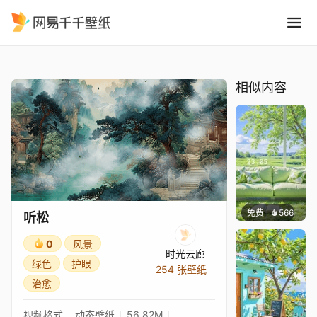
听松
精选
听松
相似内容
免费
566
豆子酱e
听松
0
风景
时光云廊
绿色
护眼
254 张壁纸
治愈
视频格式
动态壁纸
56.82M