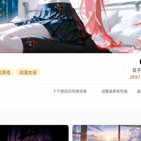
豆子
机游戏
动漫女孩
269
千千壁纸的惊艳效果
调整画质和性能
版