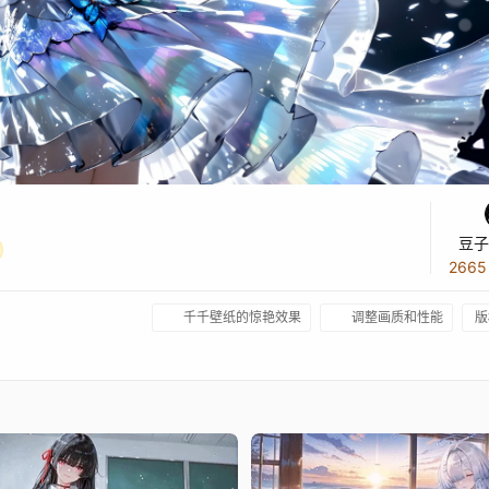
豆子
266
千千壁纸的惊艳效果
调整画质和性能
版