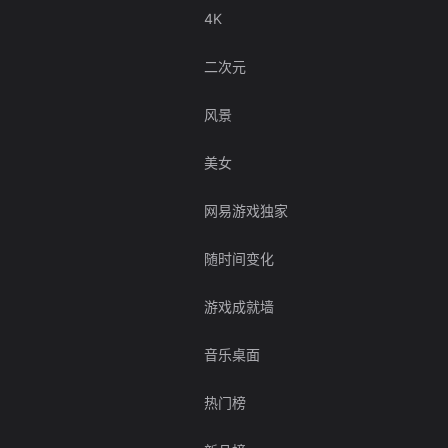
4K
二次元
风景
美女
网易游戏独家
随时间变化
游戏成就墙
音乐桌面
热门榜