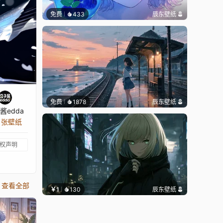
免费
433
辰东壁纸
免费
1878
辰东壁纸
酱edda
5 张壁纸
权声明
查看全部
￥1
130
辰东壁纸