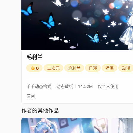
毛利兰
0
二次元
毛利兰
日漫
插画
动漫
千千动态格式
动态壁纸
14.52M
仅个人使用
原创
作者的其他作品