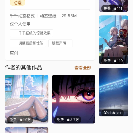
动漫
免费
111
John 
千千动态格式
动态壁纸
29.55M
仅个人使用
千千壁纸的惊艳效果
调整画质和性能
版权声明
原创
免费
110
Sharl
作者的其他作品
查看全部
￥2
311
栩
免费
1.9万
免费
3.7万