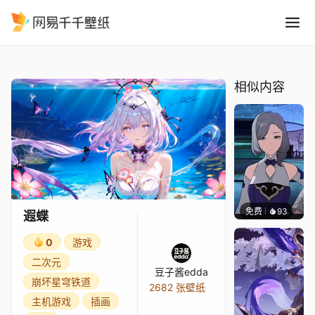
遐蝶
精选
遐蝶
相似内容
免费
93
｡✧Ma
遐蝶
0
游戏
二次元
豆子酱edda
崩坏星穹铁道
2682 张壁纸
主机游戏
插画