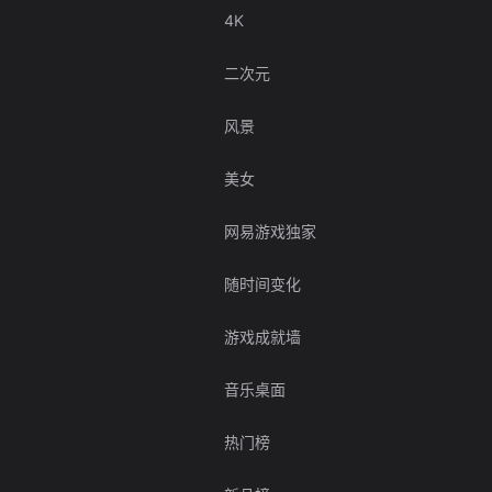
4K
二次元
风景
美女
网易游戏独家
随时间变化
游戏成就墙
音乐桌面
热门榜