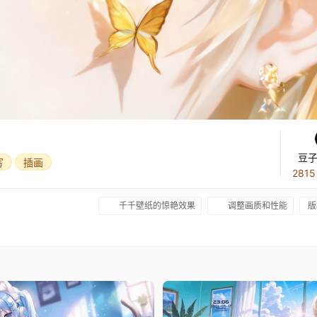
豆子
写
插画
281
千千壁纸的惊艳效果
调整画质和性能
版