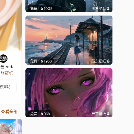
免费
1035
辰东壁纸
免费
1956
辰东壁纸
酱edda
5 张壁纸
权声明
查看全部
免费
969
辰东壁纸