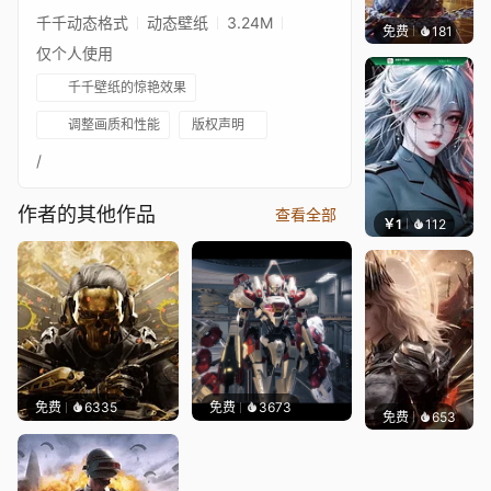
千千动态格式
动态壁纸
3.24M
免费
181
小鬼
仅个人使用
千千壁纸的惊艳效果
调整画质和性能
版权声明
/
作者的其他作品
查看全部
￥1
112
宅婳氏
免费
6335
免费
3673
免费
653
小鬼