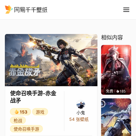
使命召唤手游-赤金战矛
精选
使命召唤手游-赤金战矛
相似内容
免费
185
小鬼
使命召唤手游-赤金
战矛
153
游戏
小鬼
54 张壁纸
枪战
使命召唤手游