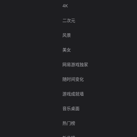
4K
二次元
风景
美女
网易游戏独家
随时间变化
游戏成就墙
音乐桌面
热门榜