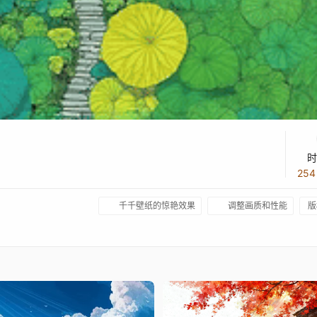
时
25
千千壁纸的惊艳效果
调整画质和性能
版