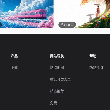
￥3
97
产品
网站导航
帮助
下载
站点地图
功能指引
壁纸分类大全
精选推荐
免费