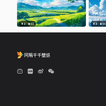
￥3
93
￥3
94