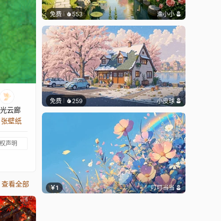
免费
553
渔小小
免费
259
小皮球
光云廊
4 张壁纸
权声明
查看全部
￥1
叮叮当当