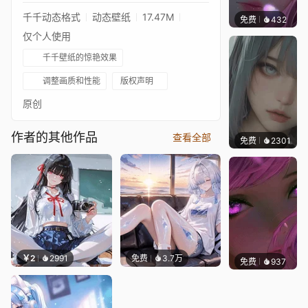
千千动态格式
动态壁纸
17.47M
免费
432
辰东壁
仅个人使用
千千壁纸的惊艳效果
调整画质和性能
版权声明
原创
作者的其他作品
查看全部
免费
2301
辰东
￥2
2991
免费
3.7万
免费
937
辰东壁