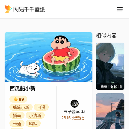
西瓜船小新
精选
西瓜船小新
相似内容
免费
1045
辰东
西瓜船小新
89
蜡笔小新
日漫
豆子酱edda
插画
小清新
2815 张壁纸
卡通
幽默