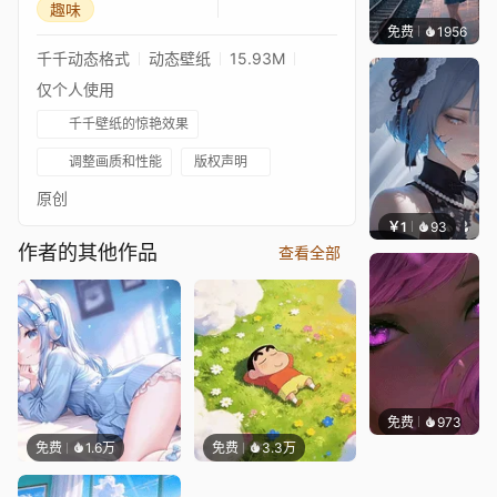
趣味
免费
1956
辰东壁
千千动态格式
动态壁纸
15.93M
仅个人使用
千千壁纸的惊艳效果
调整画质和性能
版权声明
原创
￥1
93
辰东壁
作者的其他作品
查看全部
免费
973
辰东壁
免费
1.6万
免费
3.3万