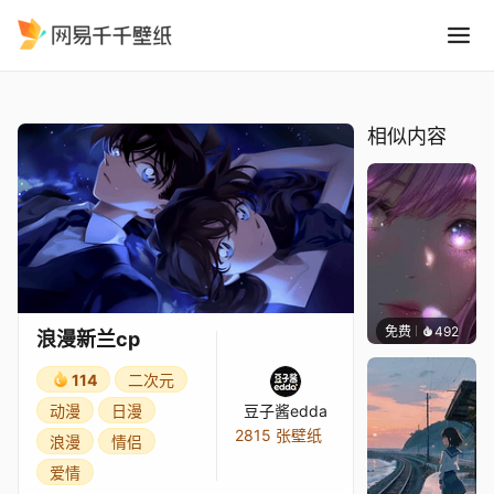
浪漫新兰cp
精选
浪漫新兰cp
相似内容
免费
492
辰东壁
浪漫新兰cp
114
二次元
动漫
日漫
豆子酱edda
2815 张壁纸
浪漫
情侣
爱情