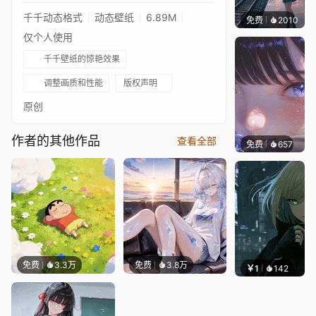
千千动态格式
动态壁纸
6.89M
免费
2010
辰东
仅个人使用
千千壁纸的惊艳效果
调整画质和性能
版权声明
原创
作者的其他作品
查看全部
免费
657
辰东壁
免费
3.3万
免费
3.8万
￥1
142
辰东壁