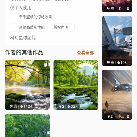
仅个人使用
免费
DWS
千千壁纸的惊艳效果
调整画质和性能
版权声明
科幻星球船舱
作者的其他作品
查看全部
免费
198
Syxap
免费
1424
￥2
327
￥2
小皮球