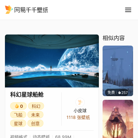
科幻星球船舱
精选
科幻星球船舱
相似内容
免费
257
Syxap
科幻星球船舱
0
科幻
小皮球
飞船
未来
1118 张壁纸
星球
创意
视频格式
动态壁纸
68.99M