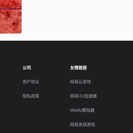
公司
友情链接
用户协议
网易云游戏
隐私政策
网易UU加速器
MuMu模拟器
网易发烧游戏