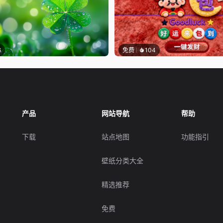
6
免费
104
产品
网站导航
帮助
下载
站点地图
功能指引
壁纸分类大全
精选推荐
免费