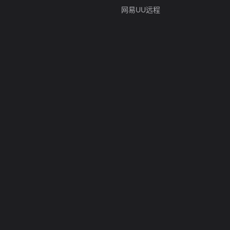
网易UU远程