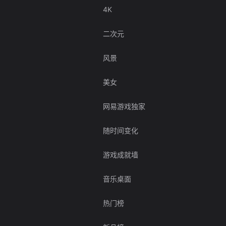
4K
二次元
风景
美女
网易游戏独家
随时间变化
游戏成就墙
音乐桌面
热门榜