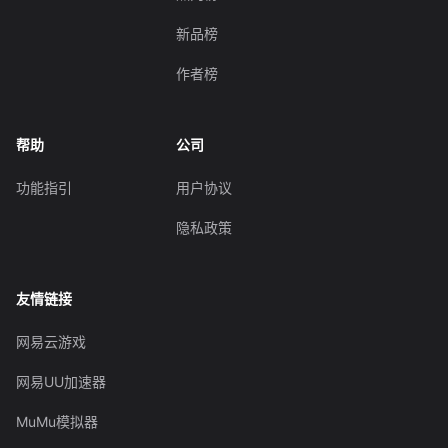
新品榜
作者榜
帮助
公司
功能指引
用户协议
隐私政策
友情链接
网易云游戏
网易UU加速器
MuMu模拟器