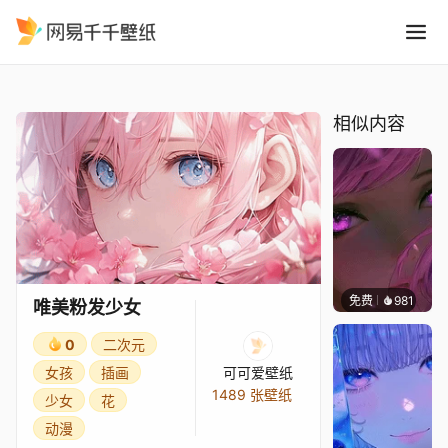
唯美粉发少女
精选
唯美粉发少女
相似内容
免费
981
辰东壁
唯美粉发少女
0
二次元
女孩
插画
可可爱壁纸
1489 张壁纸
少女
花
动漫