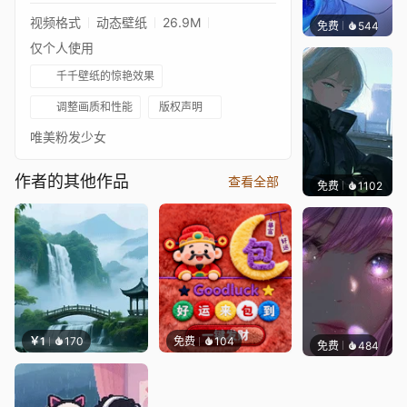
视频格式
动态壁纸
26.9M
免费
544
辰东壁
仅个人使用
千千壁纸的惊艳效果
调整画质和性能
版权声明
唯美粉发少女
作者的其他作品
查看全部
免费
1102
辰东壁
￥1
170
免费
104
免费
484
辰东壁