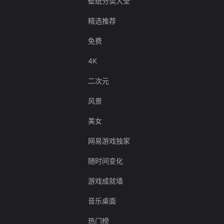
壁纸分类大全
精选推荐
免费
4K
二次元
风景
美女
网易游戏独家
随时间变化
游戏成就墙
音乐桌面
热门榜