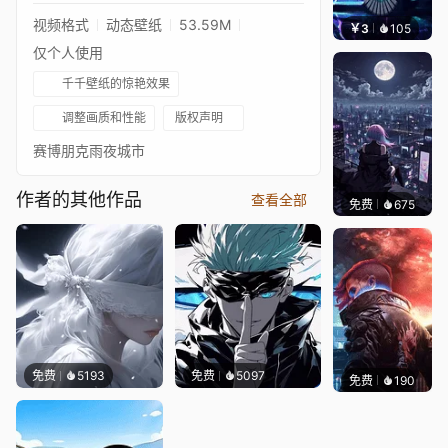
视频格式
动态壁纸
53.59M
￥3
105
好看
仅个人使用
千千壁纸的惊艳效果
调整画质和性能
版权声明
赛博朋克雨夜城市
作者的其他作品
查看全部
免费
675
鲨鲨啊
免费
5193
免费
5097
免费
190
Syxap