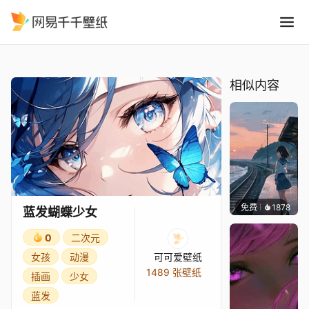
蓝发蝴蝶少女
精选
蓝发蝴蝶少女
相似内容
免费
1878
辰东壁
蓝发蝴蝶少女
0
二次元
女孩
动漫
可可爱壁纸
1489 张壁纸
插画
少女
蓝发