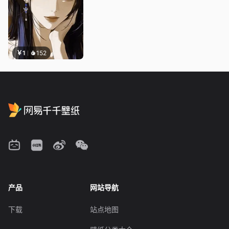
￥1
152
产品
网站导航
下载
站点地图