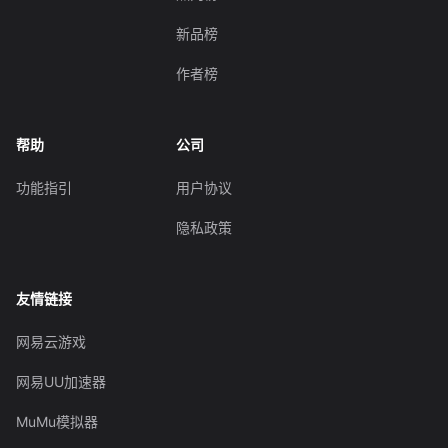
新品榜
作者榜
帮助
公司
功能指引
用户协议
隐私政策
友情链接
网易云游戏
网易UU加速器
MuMu模拟器