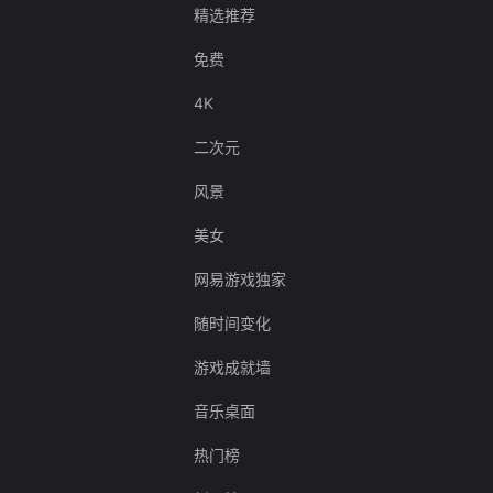
精选推荐
免费
4K
二次元
风景
美女
网易游戏独家
随时间变化
游戏成就墙
音乐桌面
热门榜