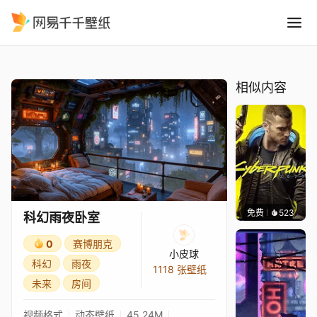
科幻雨夜卧室
精选
科幻雨夜卧室
相似内容
免费
523
Max
科幻雨夜卧室
0
赛博朋克
小皮球
科幻
雨夜
1118 张壁纸
未来
房间
视频格式
动态壁纸
45.24M