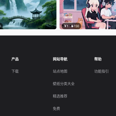
0
￥1
156
产品
网站导航
帮助
下载
站点地图
功能指引
壁纸分类大全
精选推荐
免费