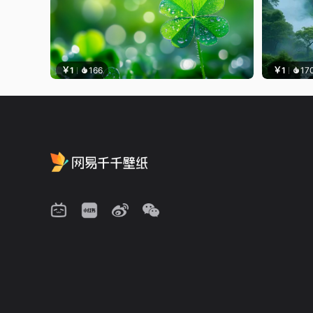
￥1
166
￥1
17