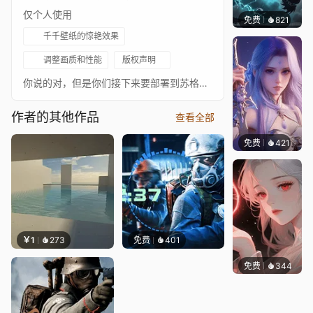
仅个人使用
免费
821
巽九Ni
千千壁纸的惊艳效果
调整画质和性能
版权声明
你说的对，但是你们接下来要部署到苏格兰，前往赫布里底群岛的地堡。俄军已经开始行动，从北风之神研发公司旗下的地下实验室里搜刮技术。不能让敌人掌握尖端科技物资，向实验室内部推进，把东方部队赶出去。方舟天使为我们提供了内部的蓝图，但我们要到现场才能知道还能获取哪些东西。保持警惕，控制那个行动区域。
作者的其他作品
查看全部
免费
421
好看壁
￥1
273
免费
401
免费
344
渔小小