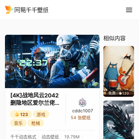
4K战地风云2042 删隐地区爱尔
精选
[4K]战地风云2042 删隐地区爱尔兰佬MCS-880-动态视差-时间与音频响应 BATTLEFIELD2042
相似内容
免费
139
渔小小
[4K]战地风云2042
删隐地区爱尔兰佬
MCS-880-动态视
cddc1007
123
游戏
差-时间与音频响应
54 张壁纸
音乐
枪械
BATTLEFIELD204
2
千千动态格式
动态壁纸
19.79M