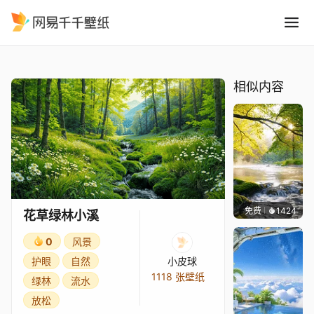
花草绿林小溪
精选
花草绿林小溪
相似内容
免费
1424
小皮
花草绿林小溪
0
风景
护眼
自然
小皮球
1118 张壁纸
绿林
流水
放松