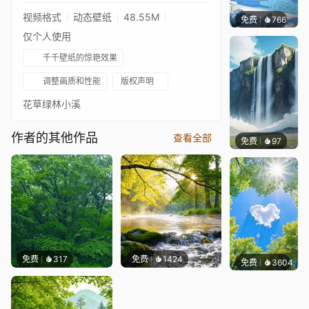
视频格式
动态壁纸
48.55M
免费
766
豆子酱e
仅个人使用
千千壁纸的惊艳效果
调整画质和性能
版权声明
花草绿林小溪
作者的其他作品
查看全部
免费
97
IMMO
免费
317
免费
1424
免费
3604
豆子酱