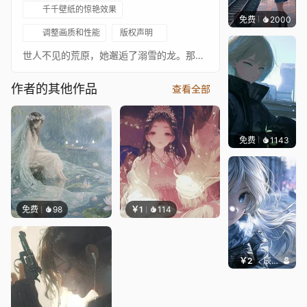
千千壁纸的惊艳效果
免费
2000
辰东
调整画质和性能
版权声明
世人不见的荒原，她邂逅了溺雪的龙。那粉白的、未载史册的庞大身影，悬停在雪色消融的边缘。乌晶般的龙瞳低垂，望进她眼底的寂静。无需雷动，不惹风云。唯有雪声簌簌，温柔地覆盖着相遇的荒诞与恒远。它本应在深渊翻涌，此刻却停驻，成她雪夜里唯一的童话。
作者的其他作品
查看全部
免费
1143
辰东
免费
98
￥1
114
￥2
辰东壁纸