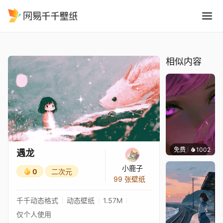
遇龙
精选
遇龙
相似内容
免费
1002
辰东
遇龙
小鹿子
0
二次元
99 张壁纸
千千动态格式
动态壁纸
1.57M
仅个人使用