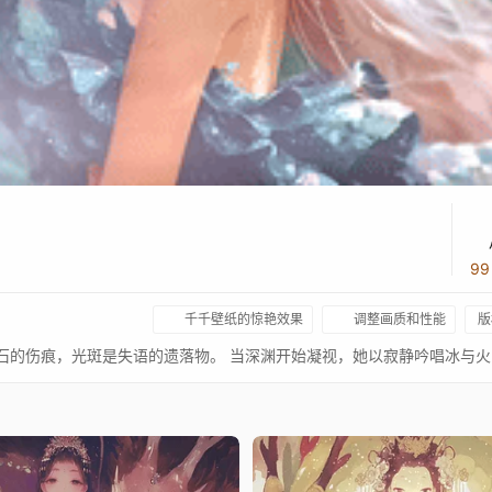
9
千千壁纸的惊艳效果
调整画质和性能
版
石的伤痕，光斑是失语的遗落物。 当深渊开始凝视，她以寂静吟唱冰与