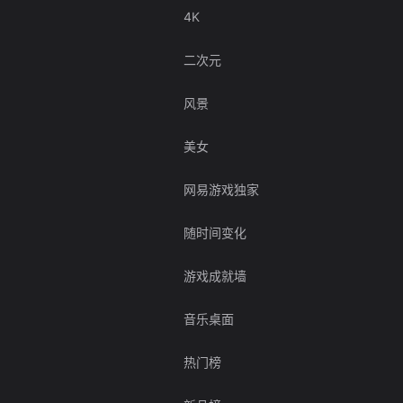
4K
二次元
风景
美女
网易游戏独家
随时间变化
游戏成就墙
音乐桌面
热门榜