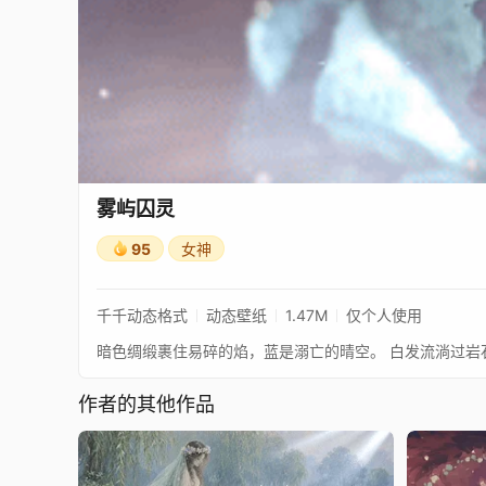
​​雾屿囚灵​​
95
女神
千千动态格式
动态壁纸
1.47M
仅个人使用
暗色绸缎裹住易碎的焰，蓝是溺亡的晴空。 白发流淌过岩
作者的其他作品