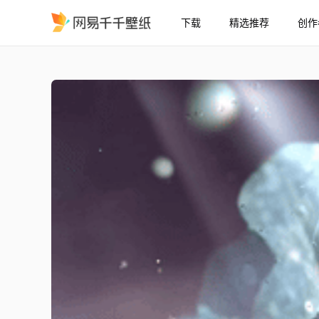
下载
精选推荐
创作
雾屿囚灵
精选
​​雾屿囚灵​​