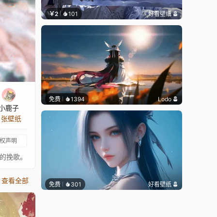
￥2
101
好看壁纸
免费
1394
Lodo
小鹿子
9 张壁纸
权声明
火的挽歌。
查看全部
免费
301
好看壁纸