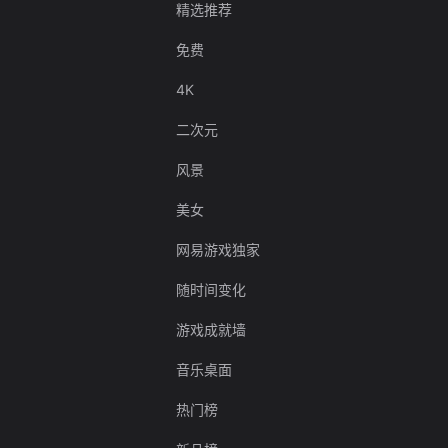
精选推荐
免费
4K
二次元
风景
美女
网易游戏独家
随时间变化
游戏成就墙
音乐桌面
热门榜