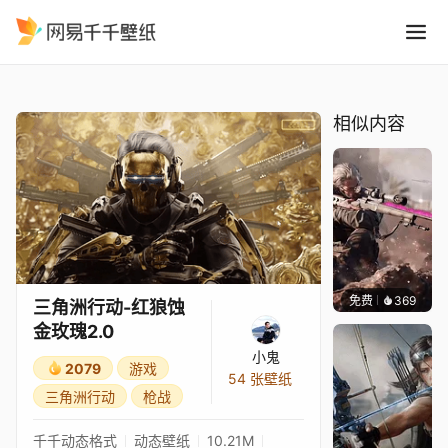
三角洲行动-红狼蚀金玫瑰2.0
精选
三角洲行动-红狼蚀金玫瑰2.0
相似内容
免费
369
鲨鲨啊
三角洲行动-红狼蚀
金玫瑰2.0
小鬼
2079
游戏
54 张壁纸
三角洲行动
枪战
千千动态格式
动态壁纸
10.21M