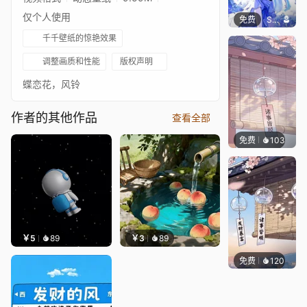
仅个人使用
免费
S37
千千壁纸的惊艳效果
调整画质和性能
版权声明
蝶恋花，风铃
作者的其他作品
查看全部
免费
103
好看壁
￥5
89
￥3
89
免费
120
好看壁