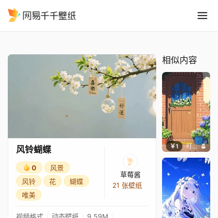
风铃蝴蝶
精选
风铃蝴蝶
相似内容
￥1
叮叮当当
风铃蝴蝶
0
风景
草莓酱
风铃
花
蝴蝶
21 张壁纸
唯美
视频格式
动态壁纸
9.59M