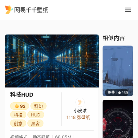
科技HUD
精选
科技HUD
相似内容
免费
269
Syxap
科技HUD
92
科幻
小皮球
科技
HUD
1118 张壁纸
创意
黑客
视频格式
动态壁纸
68.05M