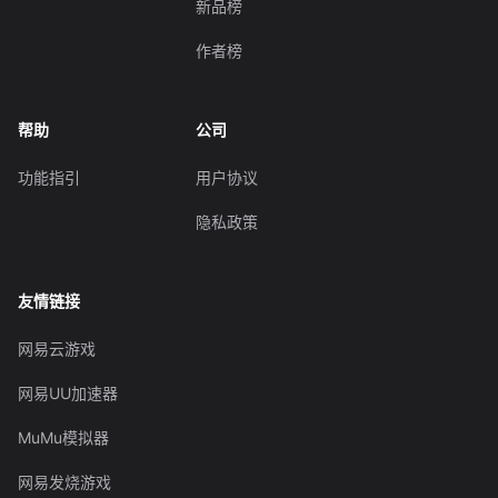
新品榜
作者榜
帮助
公司
功能指引
用户协议
隐私政策
友情链接
网易云游戏
网易UU加速器
MuMu模拟器
网易发烧游戏