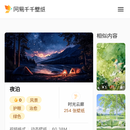
夜泊
精选
夜泊
相似内容
￥1
叮叮当当
夜泊
0
风景
时光云廊
护眼
治愈
254 张壁纸
绿色
视频格式
动态壁纸
60.38M