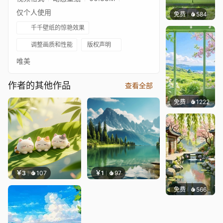
仅个人使用
免费
584
豆子酱e
千千壁纸的惊艳效果
调整画质和性能
版权声明
唯美
作者的其他作品
查看全部
免费
1222
豆子酱e
￥3
107
￥1
97
免费
566
渔小小