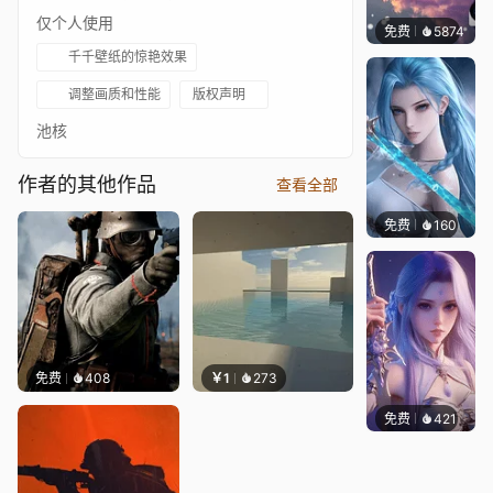
仅个人使用
免费
5874
冰茶L
千千壁纸的惊艳效果
调整画质和性能
版权声明
池核
作者的其他作品
查看全部
免费
160
好看壁
免费
408
￥1
273
免费
421
好看壁