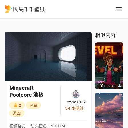
Minecraft Poolcore 池核
精选
Minecraft Poolcore 池核
相似内容
￥1
小鹿子
Minecraft
Poolcore 池核
cddc1007
0
风景
54 张壁纸
游戏
视频格式
动态壁纸
99.17M