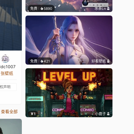
免费
5890
冰茶Ln
免费
421
好看壁纸
ddc1007
4 张壁纸
权声明
查看全部
￥1
小鹿子