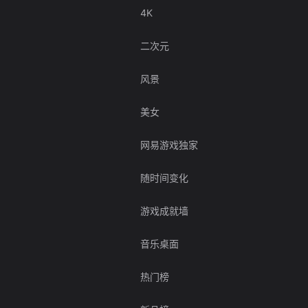
4K
二次元
风景
美女
网易游戏独家
随时间变化
游戏成就墙
音乐桌面
热门榜