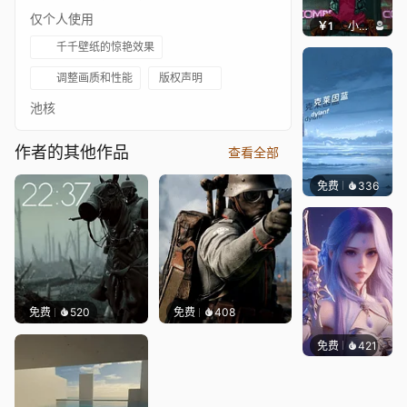
仅个人使用
￥1
小鹿子
千千壁纸的惊艳效果
调整画质和性能
版权声明
池核
作者的其他作品
查看全部
免费
336
冰茶Ln
免费
520
免费
408
免费
421
好看壁