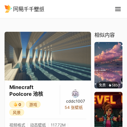
Minecraft Poolcore 池核
精选
Minecraft Poolcore 池核
相似内容
免费
5850
冰茶L
Minecraft
Poolcore 池核
cddc1007
0
游戏
54 张壁纸
风景
视频格式
动态壁纸
117.72M