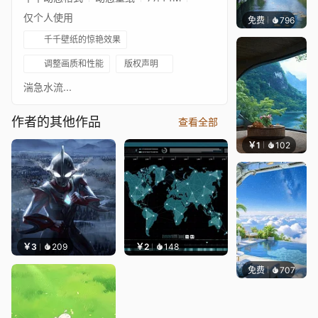
仅个人使用
免费
796
叮叮当
千千壁纸的惊艳效果
调整画质和性能
版权声明
湍急水流...
作者的其他作品
查看全部
￥1
102
叮叮当
￥3
209
￥2
148
免费
707
豆子酱e