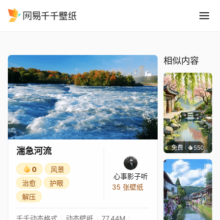
湍急河流
精选
湍急河流
相似内容
免费
550
渔小小
湍急河流
0
风景
心事影子听
治愈
护眼
35 张壁纸
解压
千千动态格式
动态壁纸
77.44M