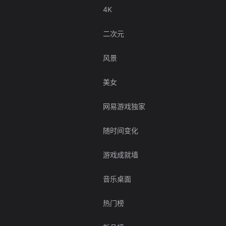
4K
二次元
风景
美女
网易游戏独家
随时间变化
游戏成就墙
音乐桌面
热门榜