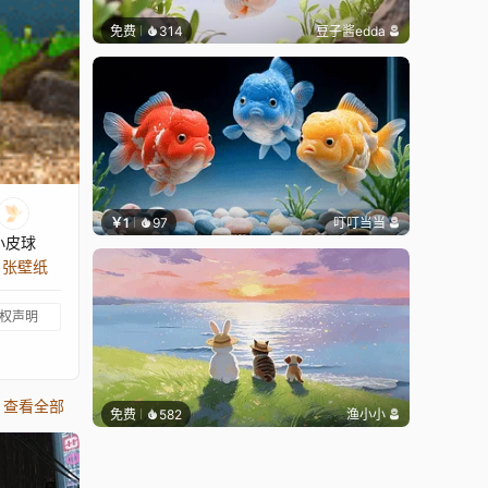
免费
314
豆子酱edda
￥1
97
叮叮当当
小皮球
1 张壁纸
权声明
查看全部
免费
582
渔小小