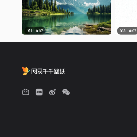
￥1
97
￥3
97