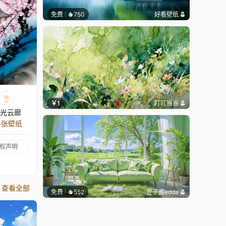
免费
750
好看壁纸
￥1
叮叮当当
光云廊
4 张壁纸
权声明
查看全部
免费
552
豆子酱edda