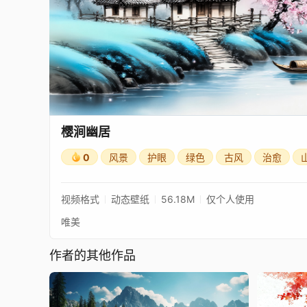
樱涧幽居
0
风景
护眼
绿色
古风
治愈
视频格式
动态壁纸
56.18M
仅个人使用
唯美
作者的其他作品