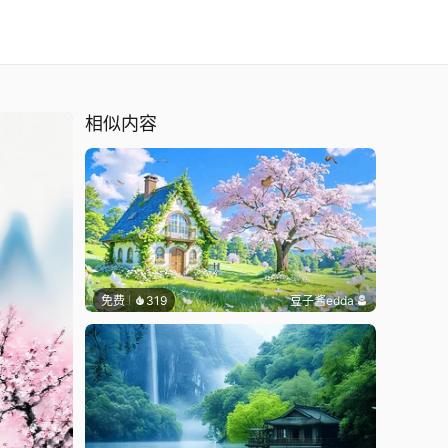
相似内容
免费
319
豆子酱edda