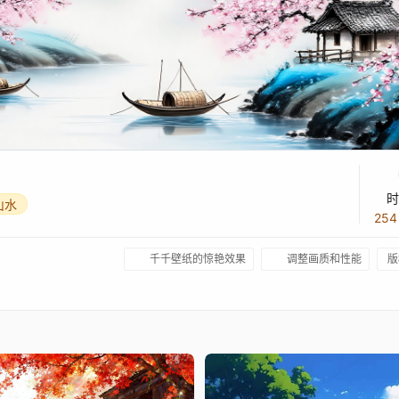
时
山水
25
千千壁纸的惊艳效果
调整画质和性能
版