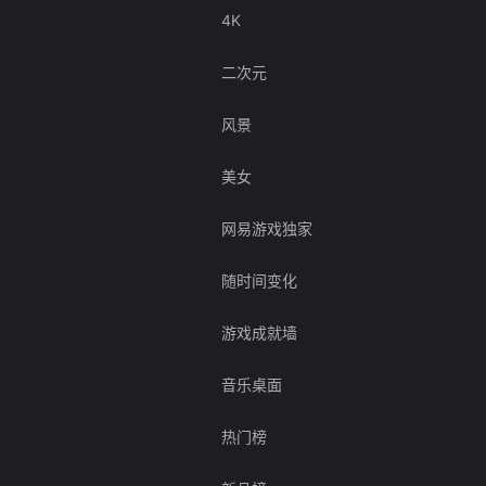
4K
二次元
风景
美女
网易游戏独家
随时间变化
游戏成就墙
音乐桌面
热门榜