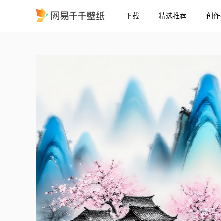
下载
精选推荐
创作
樱涧幽居
精选
樱涧幽居