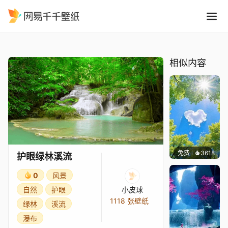
护眼绿林溪流
精选
护眼绿林溪流
相似内容
免费
3618
豆子酱
护眼绿林溪流
0
风景
自然
护眼
小皮球
1118 张壁纸
绿林
溪流
瀑布