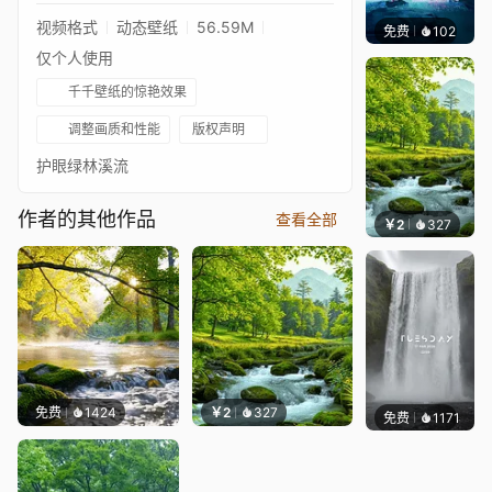
视频格式
动态壁纸
56.59M
免费
102
Dragon
仅个人使用
千千壁纸的惊艳效果
调整画质和性能
版权声明
护眼绿林溪流
作者的其他作品
查看全部
￥2
327
小皮
免费
1424
￥2
327
免费
1171
Salyu