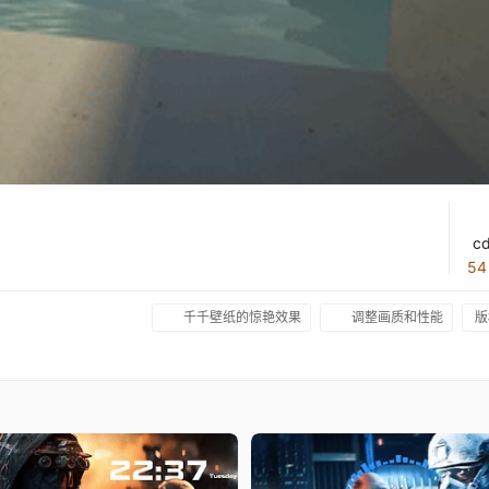
c
5
千千壁纸的惊艳效果
调整画质和性能
版