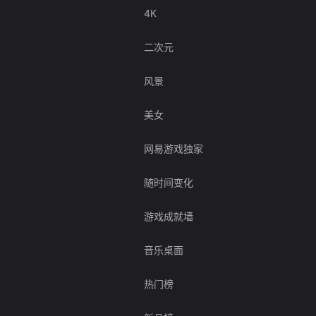
4K
二次元
风景
美女
网易游戏独家
随时间变化
游戏成就墙
音乐桌面
热门榜