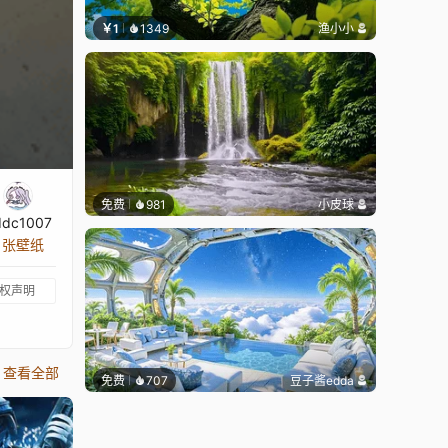
￥1
1349
渔小小
免费
981
小皮球
ddc1007
4 张壁纸
权声明
查看全部
免费
707
豆子酱edda