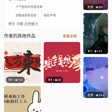
千千壁纸的惊艳效果
免费
981
辰东壁
调整画质和性能
版权声明
男生 冷酷 白色魅力
作者的其他作品
查看全部
￥1
142
辰东壁
￥1
110
￥1
99
免费
544
辰东壁