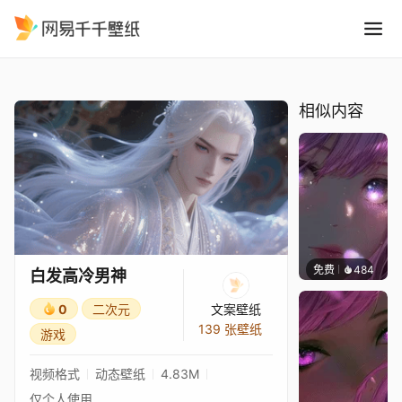
白发高冷男神
精选
白发高冷男神
相似内容
免费
484
辰东壁
白发高冷男神
0
二次元
文案壁纸
139 张壁纸
游戏
视频格式
动态壁纸
4.83M
仅个人使用