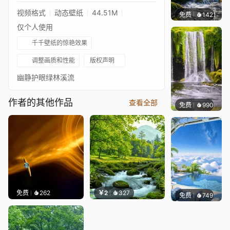
视频格式
动态壁纸
44.51M
免费
1421
小皮球
仅个人使用
千千壁纸的惊艳效果
调整画质和性能
版权声明
幽静护眼绿林溪流
作者的其他作品
查看全部
免费
990
小皮球
免费
262
￥2
327
免费
749
豆子酱e