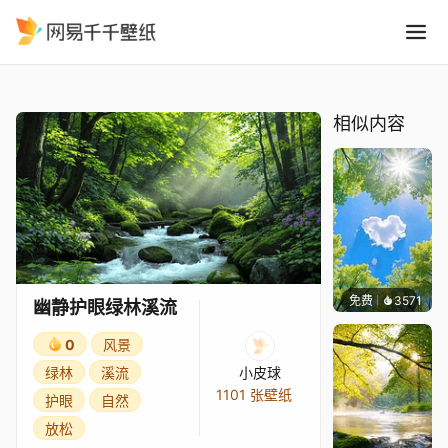
幽静护眼绿林溪流
精选
幽静护眼绿林溪流
相似内容
免费
3571
豆子酱
幽静护眼绿林溪流
0
风景
绿林
溪流
小皮球
1101 张壁纸
护眼
自然
放松