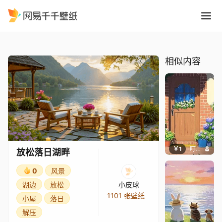
放松落日湖畔
精选
放松落日湖畔
相似内容
￥1
叮叮当当
放松落日湖畔
0
风景
湖边
放松
小皮球
1101 张壁纸
小屋
落日
解压