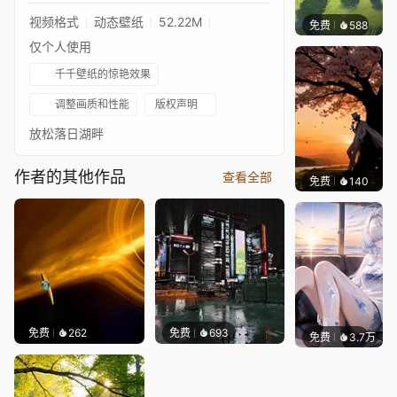
视频格式
动态壁纸
52.22M
免费
588
渔小小
仅个人使用
千千壁纸的惊艳效果
调整画质和性能
版权声明
放松落日湖畔
作者的其他作品
查看全部
免费
140
渔小小
免费
262
免费
693
免费
3.7万
豆子酱e