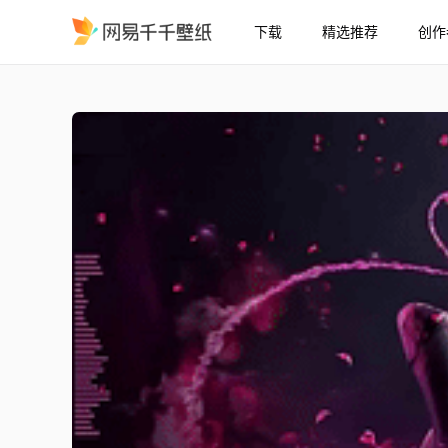
下载
精选推荐
创作
永劫无间-妖刀姬
精选
永劫无间-妖刀姬