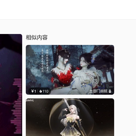
相似内容
￥1
110
土御门胡桃