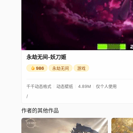
永劫无间-妖刀姬
986
永劫无间
游戏
千千动态格式
动态壁纸
4.89M
仅个人使用
/
作者的其他作品