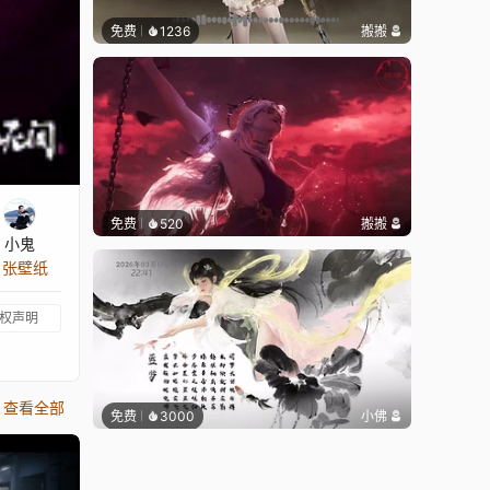
免费
1236
搬搬
免费
520
搬搬
小鬼
4 张壁纸
权声明
查看全部
免费
3000
小佛