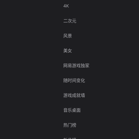
4K
二次元
风景
美女
网易游戏独家
随时间变化
游戏成就墙
音乐桌面
热门榜