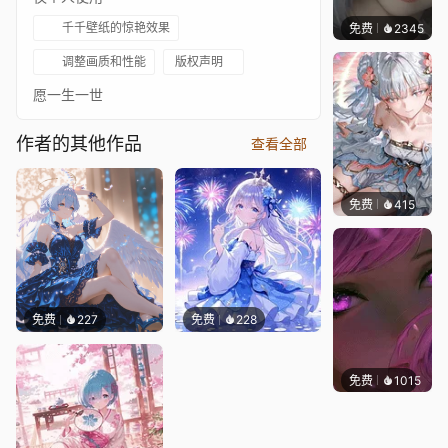
千千壁纸的惊艳效果
免费
2345
辰东
调整画质和性能
版权声明
愿一生一世
作者的其他作品
查看全部
免费
415
立志成
免费
227
免费
228
免费
1015
辰东壁