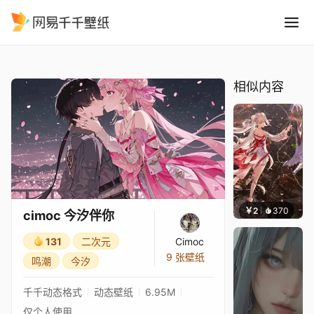
cimoc 今汐伴你
精选
cimoc 今汐伴你
相似内容
￥2
370
冷鸟h
cimoc 今汐伴你
131
二次元
Cimoc
9 张壁纸
鸣潮
今汐
千千动态格式
动态壁纸
6.95M
仅个人使用